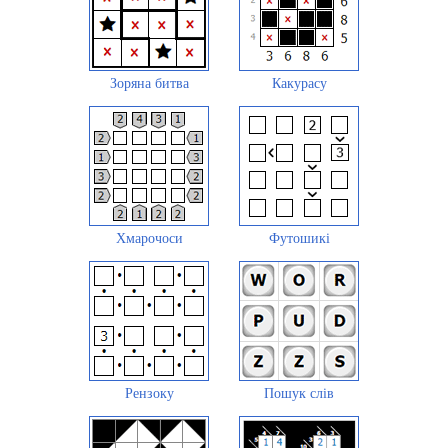
Зоряна битва
Какурасу
Хмарочоси
Футошикі
Рензоку
Пошук слів