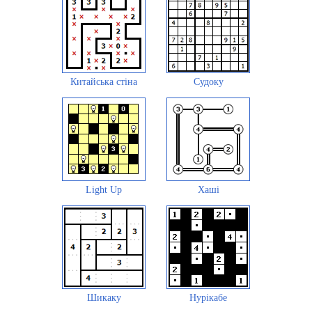
Китайська стіна
Судоку
Light Up
Хаші
Шикаку
Нурікабе