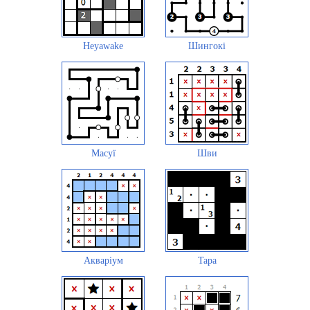
Heyawake
Шингокі
Масуї
Шви
Акваріум
Tapa