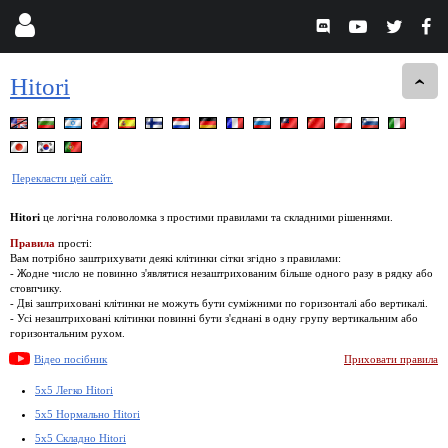
Hitori
Перекласти цей сайт.
Hitori
це логічна головоломка з простими правилами та складними рішеннями.
Правила
прості:
Вам потрібно заштрихувати деякі клітинки сітки згідно з правилами:
- Жодне число не повинно з'являтися незаштрихованим більше одного разу в рядку або
стовпчику.
- Дві заштриховані клітинки не можуть бути суміжними по горизонталі або вертикалі.
- Усі незаштриховані клітинки повинні бути з'єднані в одну групу вертикальним або
горизонтальним рухом.
Відео посібник
Приховати правила
5x5 Легко Hitori
5x5 Нормально Hitori
5x5 Складно Hitori