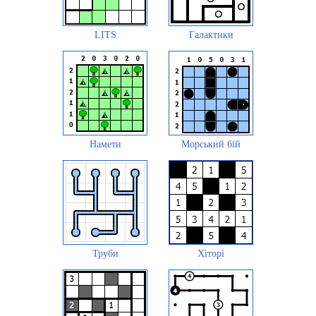
LITS
Галактики
Намети
Морський бій
Труби
Хіторі