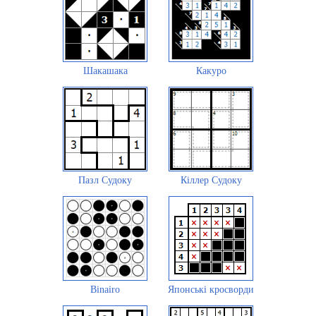
Шакашака
Какуро
Пазл Судоку
Кіллер Судоку
Binairo
Японські кросворди