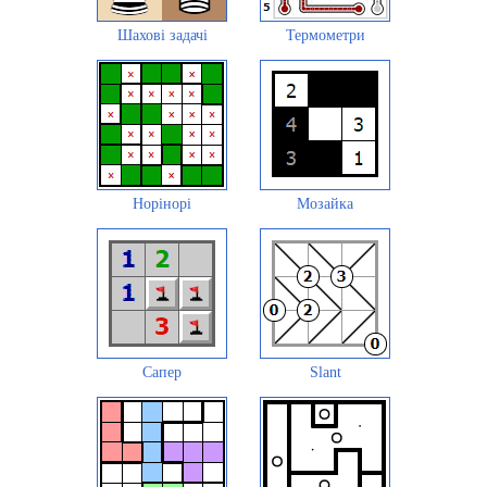
Шахові задачі
Термометри
Норінорі
Мозайка
Сапер
Slant