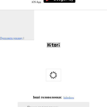
iOS App
Приховати рекламу
|
Поскаржитися на цю рекламу
Інші головоломки:
hide
show