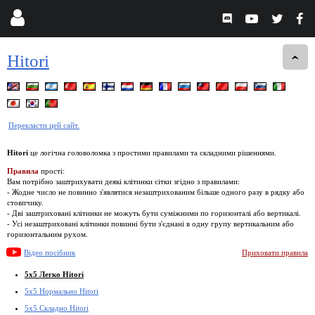
Hitori
Перекласти цей сайт.
Hitori
це логічна головоломка з простими правилами та складними рішеннями.
Правила
прості:
Вам потрібно заштрихувати деякі клітинки сітки згідно з правилами:
- Жодне число не повинно з'являтися незаштрихованим більше одного разу в рядку або
стовпчику.
- Дві заштриховані клітинки не можуть бути суміжними по горизонталі або вертикалі.
- Усі незаштриховані клітинки повинні бути з'єднані в одну групу вертикальним або
горизонтальним рухом.
Відео посібник
Приховати правила
5x5 Легко Hitori
5x5 Нормально Hitori
5x5 Складно Hitori