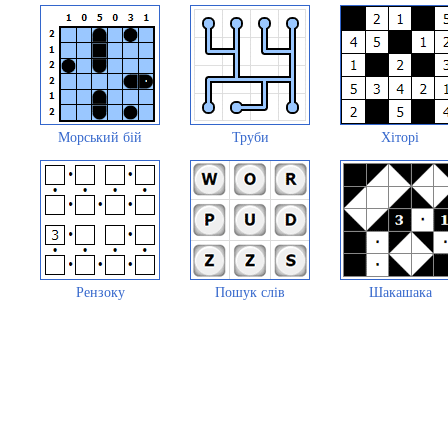
Морський бій
Труби
Хіторі
Рензоку
Пошук слів
Шакашака