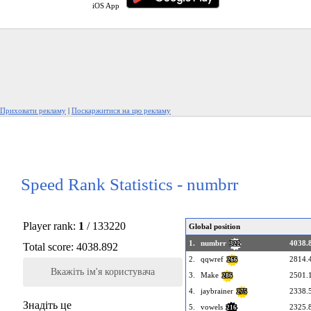
iOS App
Приховати рекламу
|
Поскаржитися на цю рекламу
Speed Rank Statistics - numbrr
Player rank:
1
/ 133220
Global position
1.
numbrr
4038.
322
Total score: 4038.892
2.
qqwref
2814.
266
Вкажіть ім'я користувача
3.
Make
2501.
286
4.
jaybrainer
2338.
275
Знадіть це
5.
vowels
2325.
216