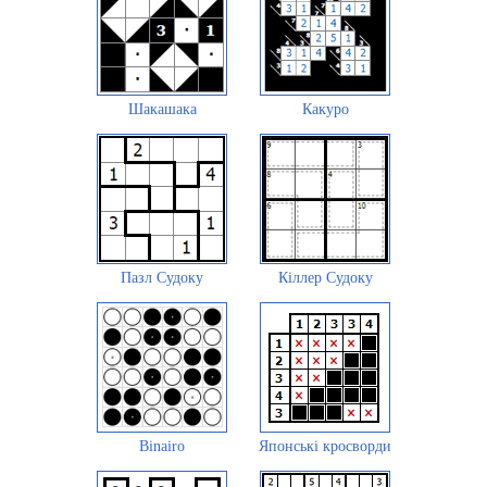
Шакашака
Какуро
Пазл Судоку
Кіллер Судоку
Binairo
Японські кросворди