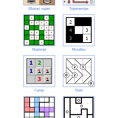
Шахові задачі
Термометри
Норінорі
Мозайка
Сапер
Slant