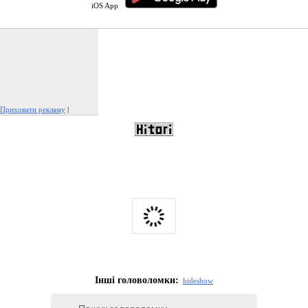
iOS App
Приховати рекламу
|
Поскаржитися на цю рекламу
Інші головоломки:
hide
show