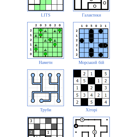
LITS
Галактики
Намети
Морський бій
Труби
Хіторі