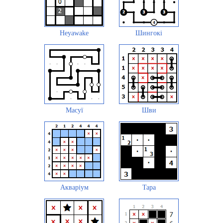
Heyawake
Шингокі
Масуї
Шви
Акваріум
Tapa