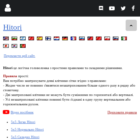
Hitori
Перекласти цей сайт.
Hitori
це логічна головоломка з простими правилами та складними рішеннями.
Правила
прості:
Вам потрібно заштрихувати деякі клітинки сітки згідно з правилами:
- Жодне число не повинно з'являтися незаштрихованим більше одного разу в рядку або
стовпчику.
- Дві заштриховані клітинки не можуть бути суміжними по горизонталі або вертикалі.
- Усі незаштриховані клітинки повинні бути з'єднані в одну групу вертикальним або
горизонтальним рухом.
Відео посібник
Приховати правила
5x5 Легко Hitori
5x5 Нормально Hitori
5x5 Складно Hitori