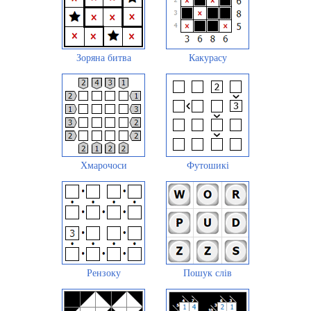
Зоряна битва
Какурасу
Хмарочоси
Футошикі
Рензоку
Пошук слів